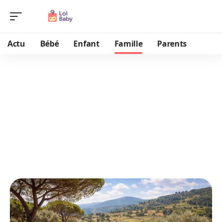
Actu
Bébé
Enfant
Famille
Parents
Famille