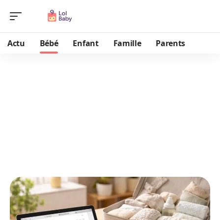
Actu
Bébé
Enfant
Famille
Parents
Bébé