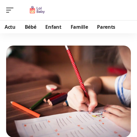
Actu
Bébé
Enfant
Famille
Parents