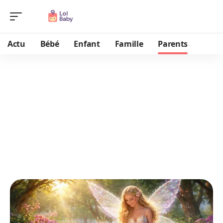
Actu
Bébé
Enfant
Famille
Parents
Parents