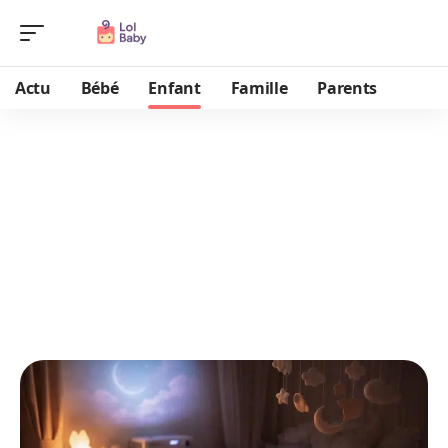
Actu
Bébé
Enfant
Famille
Parents
Enfant