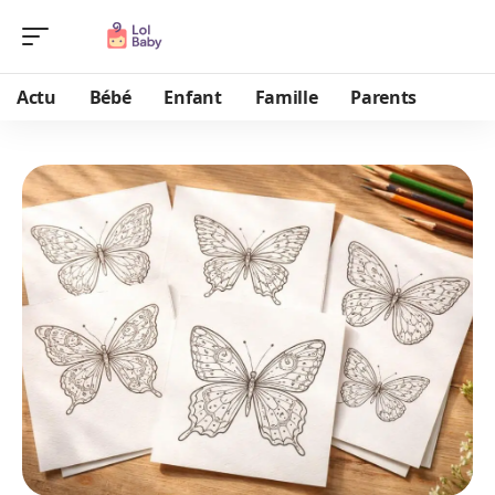
Actu
Bébé
Enfant
Famille
Parents